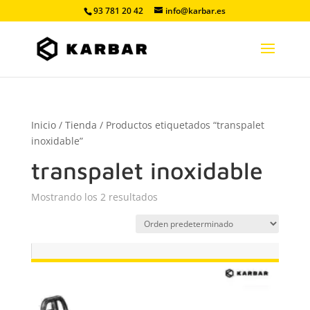
93 781 20 42
info@karbar.es
Inicio
/
Tienda
/ Productos etiquetados “transpalet
inoxidable”
transpalet inoxidable
Mostrando los 2 resultados