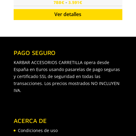
Rango
-
788
€
3.591
€
de
Ver detalles
precios:
desde
788€
hasta
3.591€
PAGO SEGURO
KARBAR ACCESORIOS CARRETILLA opera desde
España en Euros usando pasarelas de pago seguras
y certificado SSL de seguridad en todas las
transacciones. Los precios mostrados NO INCLUYEN
IVA.
ACERCA DE
Condiciones de uso