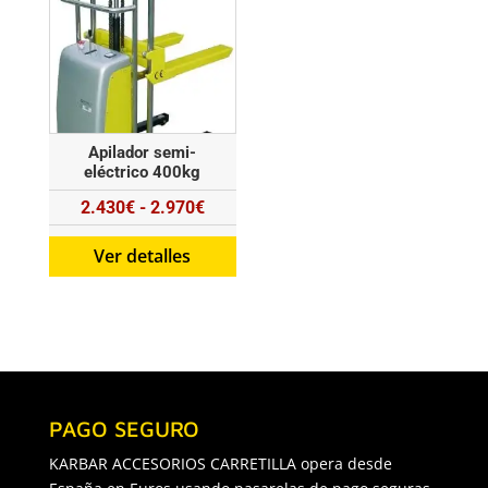
900€
Apilador semi-
eléctrico 400kg
Rango
2.430
€
-
2.970
€
de
Ver detalles
precios:
desde
2.430€
hasta
2.970€
PAGO SEGURO
KARBAR ACCESORIOS CARRETILLA opera desde