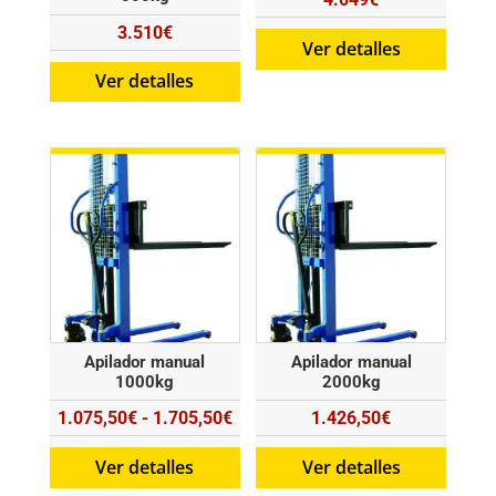
3.510
€
Ver detalles
Ver detalles
Apilador manual
Apilador manual
1000kg
2000kg
Rango
1.075,50
€
-
1.705,50
€
1.426,50
€
de
Ver detalles
Ver detalles
precios: