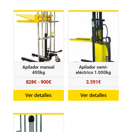
desde
1.075,50€
hasta
1.705,50€
Apilador manual
Apilador semi-
400kg
eléctrico 1.000kg
Rango
828
€
-
900
€
3.591
€
de
Ver detalles
Ver detalles
precios:
desde
828€
hasta