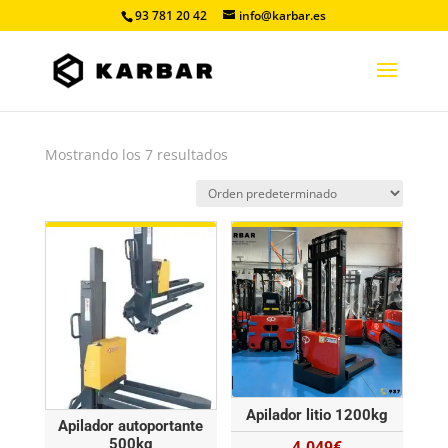
93 781 20 42
info@karbar.es
Mostrando los 7 resultados
Apilador litio 1200kg
Apilador autoportante
500kg
4.049
€