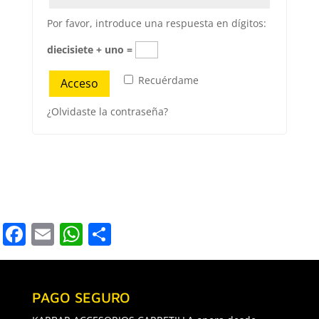
Por favor, introduce una respuesta en dígitos:
diecisiete + uno =
Recuérdame
Acceso
¿Olvidaste la contraseña?
Facebook
Email
WhatsApp
Compartir
PAGO SEGURO