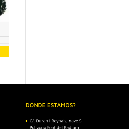
l
o
os:
e
a
1€
DÓNDE ESTAMOS?
C/. Duran i Reynals, nave 5
Polígono Font del Radium