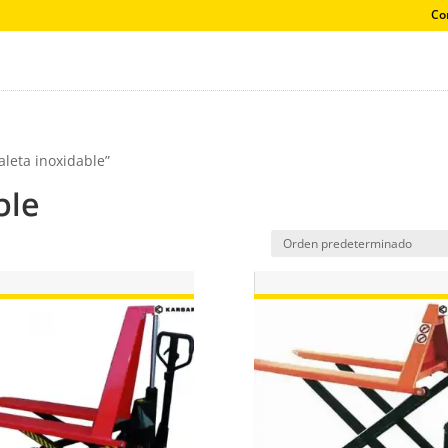
Co
aleta inoxidable”
ble