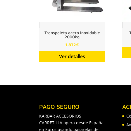
Transpaleta acero inoxidable
T
2000kg
1.872
€
Ver detalles
PAGO SEGURO
AC
KARBAR ACCESORIOS
Co
CARRETILLA opera desde España
Av
en Euros usando pasarelas de