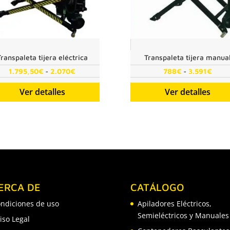
ranspaleta tijera eléctrica
Transpaleta tijera manua
Rango
Rang
-
-
1.795,50
€
2.070
€
788
€
3.591
€
de
de
Ver detalles
Ver detalles
precios:
preci
desde
desd
1.795,50€
788€
hasta
hast
2.070€
3.59
ERCA DE
CATÁLOGO
ndiciones de uso
Apiladores Eléctricos,
Semieléctricos y Manuales
iso Legal