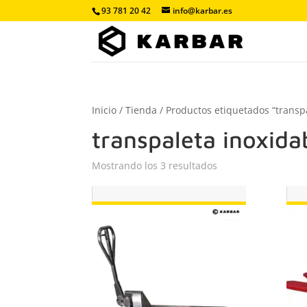
93 781 20 42
info@karbar.es
Inicio
/
Tienda
/ Productos etiquetados “transp
transpaleta inoxida
Mostrando los 3 resultados