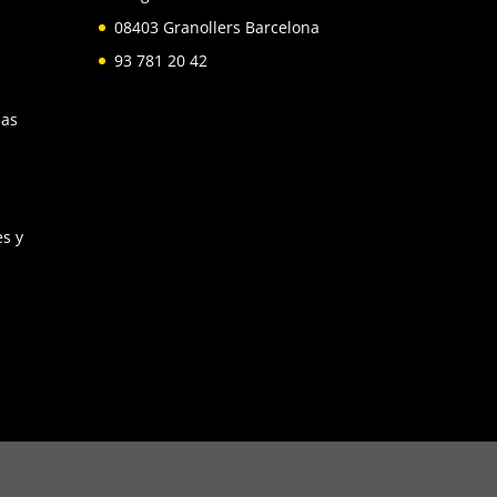
s
08403 Granollers Barcelona
93 781 20 42
las
s y