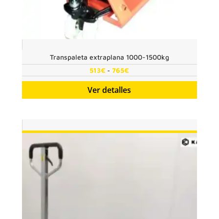
Transpaleta extraplana 1000-1500kg
Rango
-
513
€
765
€
de
Ver detalles
precios:
desde
513€
hasta
765€