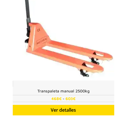
Transpaleta manual 2500kg
Rango
-
468
€
603
€
de
Ver detalles
precios:
desde
468€