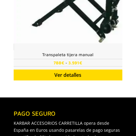
Transpaleta tijera manual
Rango
-
788
€
3.591
€
de
Ver detalles
precios:
desde
788€
hasta
3.591€
PAGO SEGURO
KARBAR ACCESORIOS CARRETILLA opera desde
España en Euros usando pasarelas de pago seguras