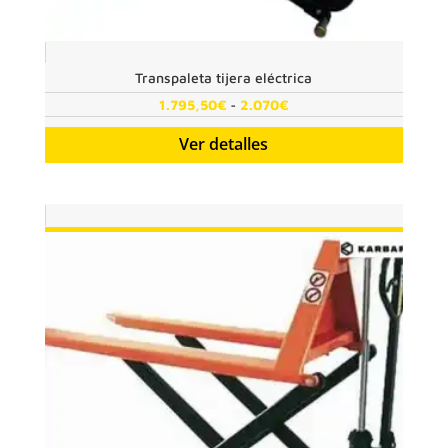
Transpaleta tijera eléctrica
Rango
-
1.795,50
€
2.070
€
de
Ver detalles
precios:
desde
1.795,50€
hasta
2.070€