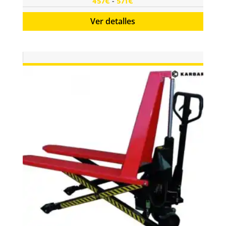
Rango
-
457
€
571
€
de
Ver detalles
precios:
desde
457€
hasta
571€