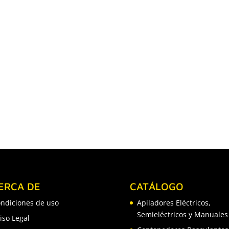
ERCA DE
CATÁLOGO
ndiciones de uso
Apiladores Eléctricos,
Semieléctricos y Manuales
iso Legal