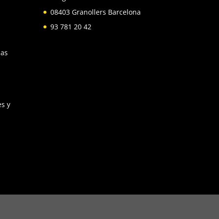
s
08403 Granollers Barcelona
93 781 20 42
las
s y