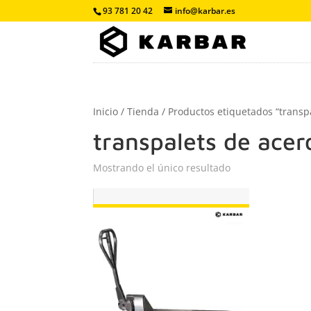
93 781 20 42
info@karbar.es
Inicio
/
Tienda
/ Productos etiquetados “transp
transpalets de acer
Mostrando el único resultado