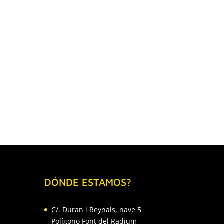
DÓNDE ESTAMOS?
C/. Duran i Reynals, nave 5
Polígono Font del Radium