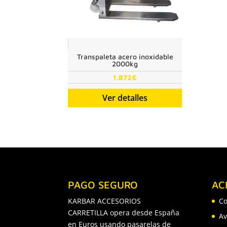
Transpaleta acero inoxidable
2000kg
1.872
€
Ver detalles
PAGO SEGURO
AC
KARBAR ACCESORIOS
Co
CARRETILLA opera desde España
Av
en Euros usando pasarelas de