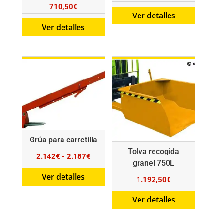
710,50
€
Ver detalles
Ver detalles
Grúa para carretilla
Tolva recogida
Rango
2.142
€
-
2.187
€
granel 750L
de
Ver detalles
1.192,50
€
precios:
desde
Ver detalles
2.142€