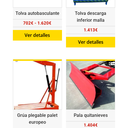
Tolva autobasculante
Tolva descarga
inferior malla
Rango
702
€
-
1.620
€
1.413
€
de
Ver detalles
precios:
Ver detalles
desde
702€
hasta
1.620€
Grúa plegable palet
Pala quitanieves
europeo
1.404
€