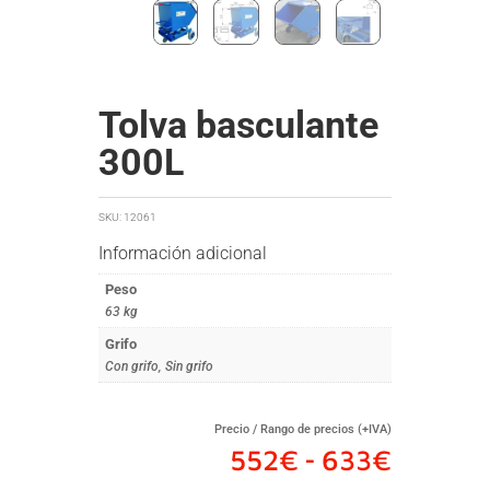
Tolva basculante
300L
SKU:
12061
Información adicional
Peso
63 kg
Grifo
Con grifo, Sin grifo
Precio / Rango de precios (+IVA)
Rango
552
€
633
€
-
de