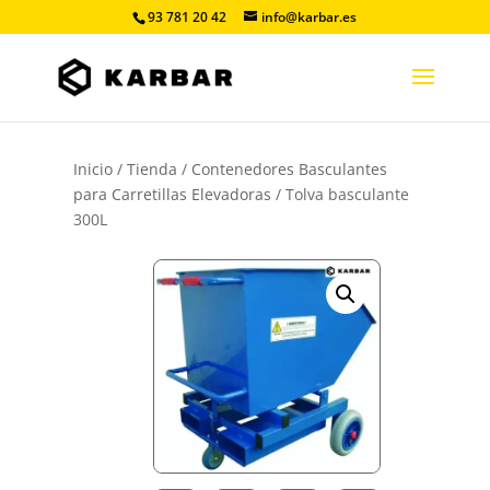
93 781 20 42
info@karbar.es
Inicio
/
Tienda
/
Contenedores Basculantes
para Carretillas Elevadoras
/ Tolva basculante
300L