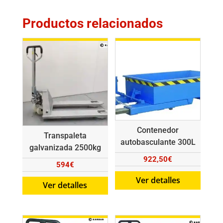
Productos relacionados
Contenedor
Transpaleta
autobasculante 300L
galvanizada 2500kg
922,50
€
594
€
Ver detalles
Ver detalles