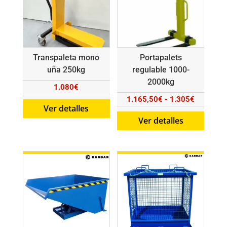
Transpaleta mono
Portapalets
uña 250kg
regulable 1000-
2000kg
1.080
€
Rango
1.165,50
€
-
1.305
€
Ver detalles
de
Ver detalles
precios:
desde
1.165,50
hasta
1.305€