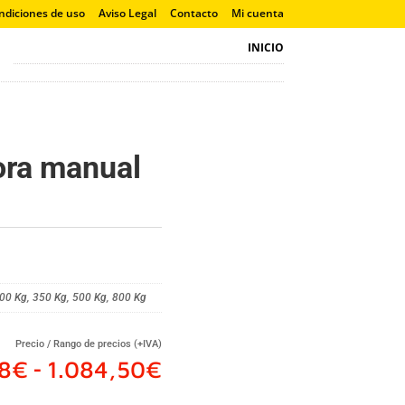
ndiciones de uso
Aviso Legal
Contacto
Mi cuenta
INICIO
ora manual
00 Kg
,
350 Kg
,
500 Kg
,
800 Kg
Precio / Rango de precios (+IVA)
Rango
8
€
1.084,50
€
-
de