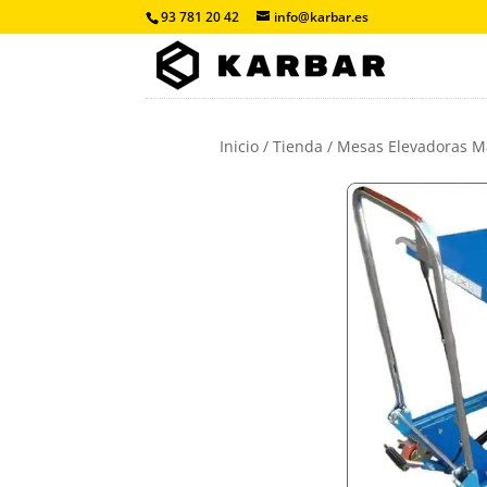
93 781 20 42
info@karbar.es
Inicio
/
Tienda
/
Mesas Elevadoras Ma