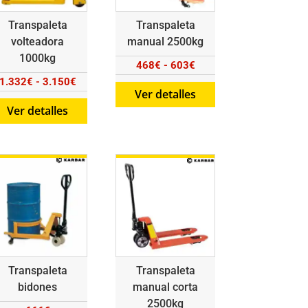
Transpaleta
Transpaleta
volteadora
manual 2500kg
1000kg
Rango
468
€
-
603
€
Rango
1.332
€
-
3.150
€
de
Ver detalles
de
precios:
Ver detalles
precios:
desde
desde
468€
1.332€
hasta
hasta
603€
3.150€
Transpaleta
Transpaleta
bidones
manual corta
2500kg