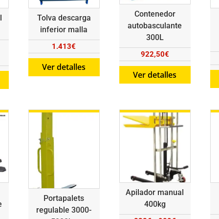
Contenedor
l
Tolva descarga
autobasculante
inferior malla
300L
1.413
€
922,50
€
ngo
Ver detalles
Ver detalles
cios:
sde
075,50€
sta
705,50€
Apilador manual
Portapalets
e
400kg
regulable 3000-