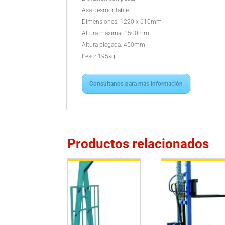
Asa desmontable
Dimensiones: 1220 x 610mm
Altura máxima: 1500mm
Altura plegada: 450mm
Peso: 195kg
Consúltanos para más información
Productos relacionados