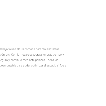
precios:
desde
388€
hasta
1.084,50€
abajar a una altura cómoda para realizar tareas
ción, etc. Con la mesa elevadora ahorrarás tiempo y
s seguro y continuo mediante palanca. Todas las
 desmontable para poder optimizar el espacio si fuera