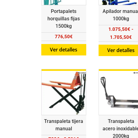
Portapalets
Apilador manua
horquillas fijas
1000kg
1500kg
1.075,50
€
-
776,50
€
Ra
1.705,50
€
de
Ver detalles
Ver detalles
pre
de
1.
ha
1.
Transpaleta tijera
Transpaleta
manual
acero inoxidabl
2000kg