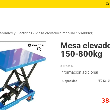
Co
nuales y Eléctricas
/ Mesa elevadora manual 150-800kg
Mesa elevad
150-800kg
SKU:
10154
Información adicional
Capacidad
150 Kg
,
3
38