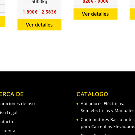
Rango
828
€
-
900
€
5000kg
de
Rango
1.890
€
-
2.583
€
Ver detalles
precios:
de
Ver detalles
desde
precios:
828€
desde
hasta
1.890€
900€
hasta
2.583€
ERCA DE
CATÁLOGO
ndiciones de uso
Apiladores Eléctricos,
Semieléctricos y Manuales
iso Legal
Contenedores Basculantes
ntacto
para Carretillas Elevadora
 cuenta