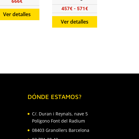
666
€
Rango
457
€
-
571
€
Ver detalles
de
Ver detalles
precios:
desde
457€
hasta
571€
DÓNDE ESTAMOS?
C/. Duran i Reynals, nave 5
Polígono Font del Radium
s
08403 Granollers Barcelona