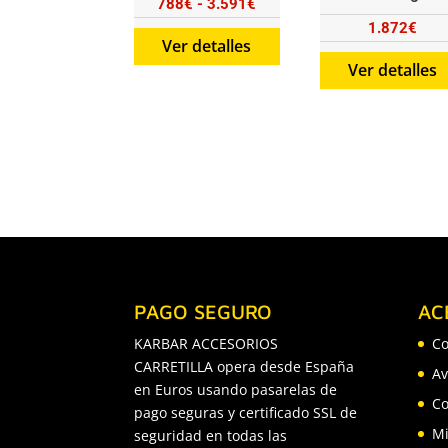
Rango
788
€
-
3.591
€
1.872
€
de
Ver detalles
precios:
Ver detalles
desde
788€
hasta
3.591€
PAGO SEGURO
AC
KARBAR ACCESORIOS
Co
CARRETILLA opera desde España
Av
en Euros usando pasarelas de
Co
pago seguras y certificado SSL de
Mi
seguridad en todas las