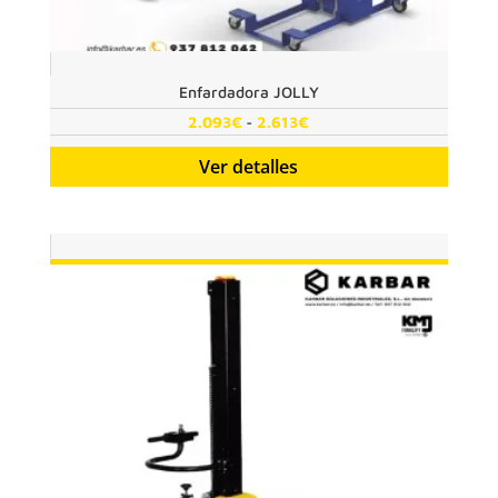
Enfardadora JOLLY
Rango
-
2.093
€
2.613
€
de
Ver detalles
precios:
desde
2.093€
hasta
2.613€