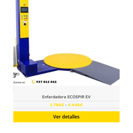
Enfardadora ECOSPIR EV
Rango
-
3.796
€
4.446
€
de
Ver detalles
precios:
desde
3.796€