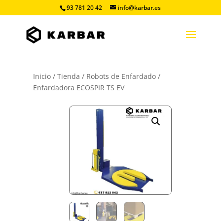
93 781 20 42
info@karbar.es
Inicio
/
Tienda
/
Robots de Enfardado
/
Enfardadora ECOSPIR TS EV