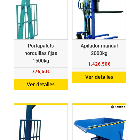
Portapalets
Apilador manual
horquillas fijas
2000kg
1500kg
1.426,50
€
776,50
€
Ver detalles
Ver detalles