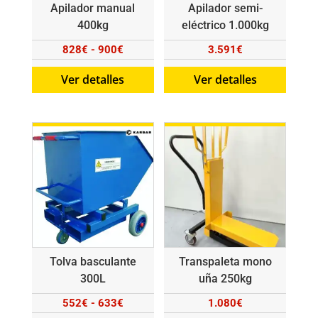
Apilador manual
Apilador semi-
400kg
eléctrico 1.000kg
Rango
828
€
-
900
€
3.591
€
de
Ver detalles
Ver detalles
precios:
desde
828€
hasta
900€
Tolva basculante
Transpaleta mono
300L
uña 250kg
Rango
552
€
-
633
€
1.080
€