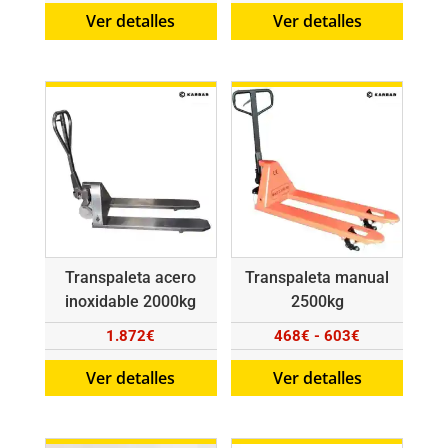
de
Ver detalles
Ver detalles
precios:
desde
552€
hasta
633€
Transpaleta acero
Transpaleta manual
inoxidable 2000kg
2500kg
Rango
1.872
€
468
€
-
603
€
de
Ver detalles
Ver detalles
precios:
desde
468€