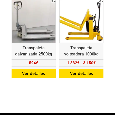
hasta
603€
Transpaleta
Transpaleta
galvanizada 2500kg
volteadora 1000kg
Rango
594
€
1.332
€
-
3.150
€
de
Ver detalles
Ver detalles
precios:
desde
1.332€
hasta
3.150€