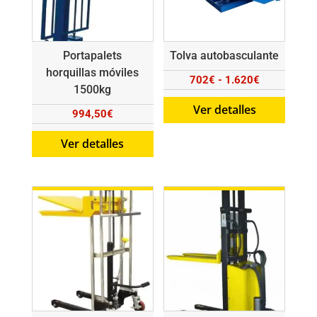
Portapalets
Tolva autobasculante
horquillas móviles
Rango
702
€
-
1.620
€
1500kg
de
Ver detalles
994,50
€
precios:
desde
Ver detalles
702€
hasta
1.620€