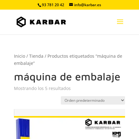
93 781 20 42
info@karbar.es
Inicio
/
Tienda
/ Productos etiquetados “máquina de
embalaje”
máquina de embalaje
Mostrando los 5 resultados