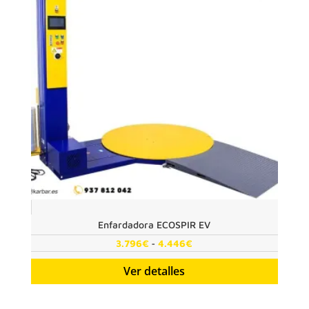
Enfardadora ECOSPIR EV
Rango
-
3.796
€
4.446
€
de
Ver detalles
precios:
desde
3.796€