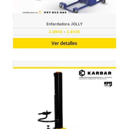
Enfardadora JOLLY
Rango
-
2.093
€
2.613
€
de
Ver detalles
precios:
desde
2.093€
hasta
2.613€