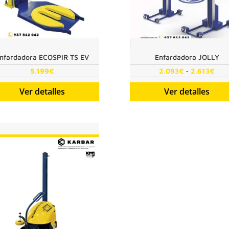
nfardadora ECOSPIR TS EV
Enfardadora JOLLY
Ran
-
5.199
€
2.093
€
2.613
€
de
Ver detalles
Ver detalles
prec
des
2.0
has
2.6