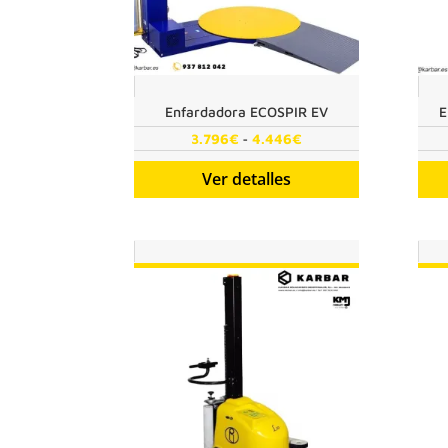
Enfardadora ECOSPIR EV
E
Rango
-
3.796
€
4.446
€
de
Ver detalles
precios:
desde
3.796€
hasta
4.446€