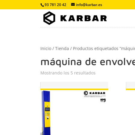
93 781 20 42
info@karbar.es
Inicio
/
Tienda
/ Productos etiquetados “máqui
máquina de envolv
Mostrando los 5 resultados