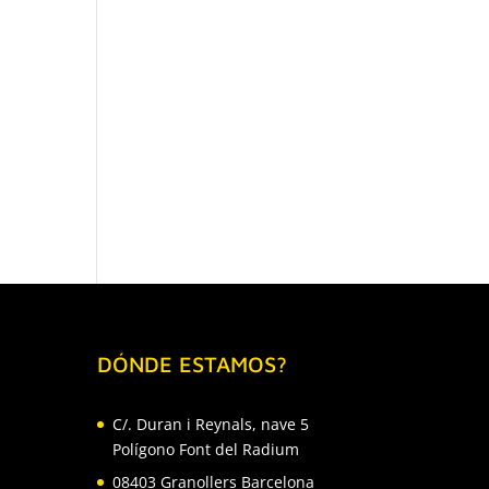
DÓNDE ESTAMOS?
C/. Duran i Reynals, nave 5
Polígono Font del Radium
s
08403 Granollers Barcelona