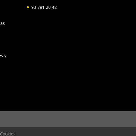
93 781 20 42
las
s y
 Cookies