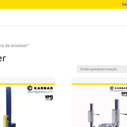
Co
na de envolver”
er