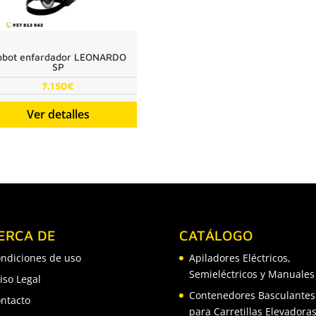
obot enfardador LEONARDO
SP
7.150
€
Ver detalles
ERCA DE
CATÁLOGO
ndiciones de uso
Apiladores Eléctricos,
Semieléctricos y Manuales
iso Legal
Contenedores Basculantes
ntacto
para Carretillas Elevadora