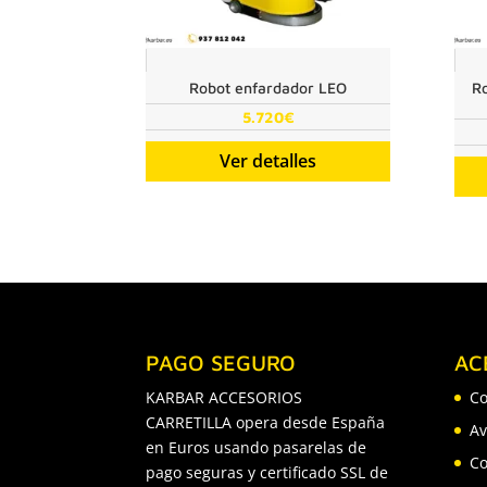
Robot enfardador LEO
R
5.720
€
Ver detalles
PAGO SEGURO
AC
KARBAR ACCESORIOS
Co
CARRETILLA opera desde España
Av
en Euros usando pasarelas de
Co
pago seguras y certificado SSL de