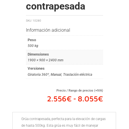
contrapesada
SKU:
10280
Información adicional
Peso
500 kg
Dimensiones
1900 × 900 × 2400 mm
Versiones
Giratoria 360º
,
Manual
,
Traslación eléctrica
Precio / Rango de precios (+IVA)
Rango
2.556
€
8.055
€
-
de
precios
desde
Grúa contrapesada, perfecta para la elevación de cargas
2.556€
de hasta 500kg. Esta grúa es muy fácil de manejar