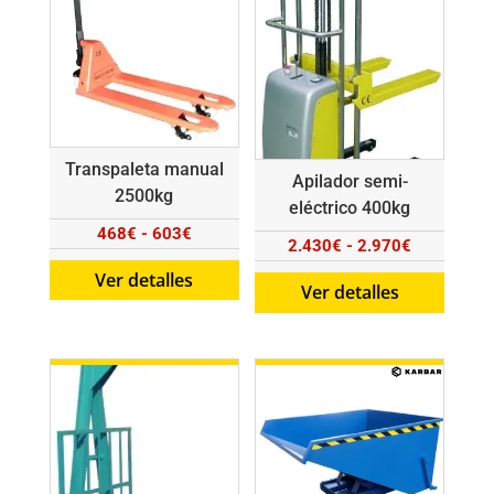
Transpaleta manual
Apilador semi-
2500kg
eléctrico 400kg
Rango
468
€
-
603
€
Rango
2.430
€
-
2.970
€
de
de
Ver detalles
precios:
Ver detalles
precios:
desde
desde
468€
2.430€
hasta
hasta
603€
2.970€