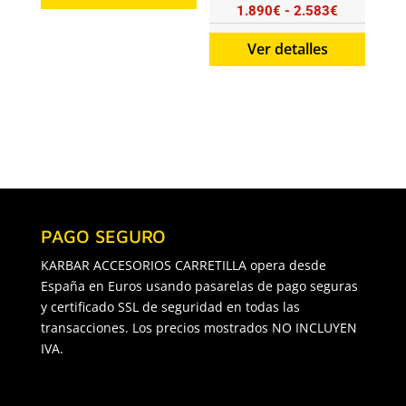
precios:
Rango
1.890
€
-
2.583
€
desde
de
Ver detalles
787€
precios:
hasta
desde
1.026€
1.890€
hasta
2.583€
PAGO SEGURO
KARBAR ACCESORIOS CARRETILLA opera desde
España en Euros usando pasarelas de pago seguras
y certificado SSL de seguridad en todas las
transacciones. Los precios mostrados NO INCLUYEN
IVA.