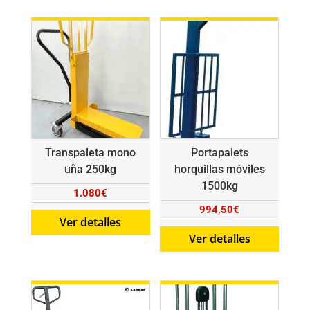
hasta
2.187€
Transpaleta mono
Portapalets
uña 250kg
horquillas móviles
1500kg
1.080
€
994,50
€
Ver detalles
Ver detalles