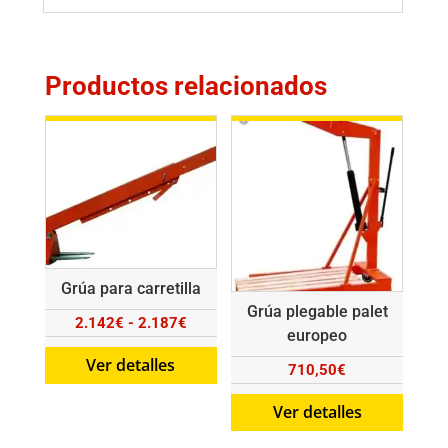
Productos relacionados
Grúa para carretilla
Grúa plegable palet
Rango
2.142
€
-
2.187
€
europeo
de
Ver detalles
710,50
€
precios:
desde
Ver detalles
2.142€