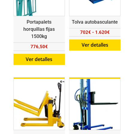
Portapalets
Tolva autobasculante
horquillas fijas
Rango
702
€
-
1.620
€
1500kg
de
Ver detalles
776,50
€
precios:
desde
Ver detalles
702€
hasta
1.620€