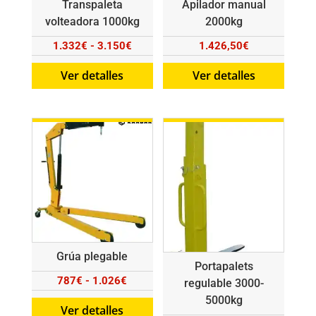
Transpaleta
Apilador manual
volteadora 1000kg
2000kg
Rango
1.332
€
-
3.150
€
1.426,50
€
de
Ver detalles
Ver detalles
precios:
desde
1.332€
hasta
3.150€
Grúa plegable
Portapalets
Rango
787
€
-
1.026
€
regulable 3000-
de
5000kg
Ver detalles