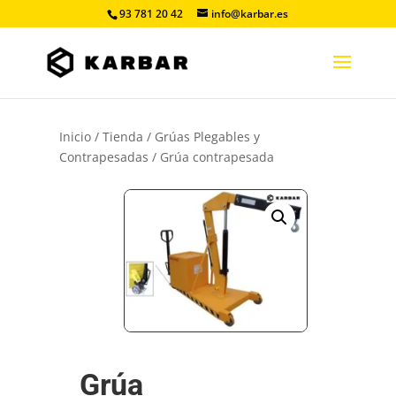
93 781 20 42
info@karbar.es
Inicio
/
Tienda
/
Grúas Plegables y
Contrapesadas
/ Grúa contrapesada
Grúa